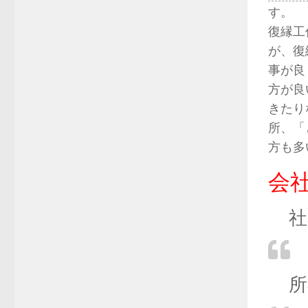
す。
復縁工
が、復
事が良
方が良
きたり
所、「
方も多
会
社
所