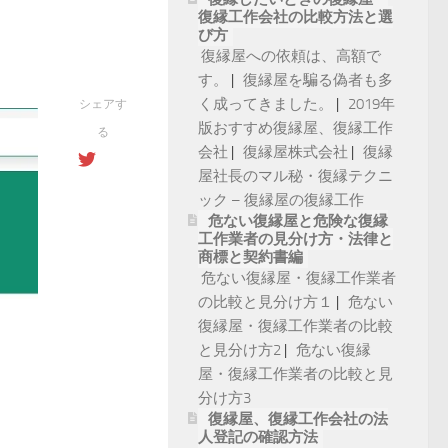
復縁工作会社の比較方法と選
び方
復縁屋への依頼は、高額で
す。
復縁屋を騙る偽者も多
く成ってきました。
2019年
シェアす
版おすすめ復縁屋、復縁工作
る
会社
復縁屋株式会社
復縁
屋社長のマル秘・復縁テクニ
ック – 復縁屋の復縁工作
危ない復縁屋と危険な復縁
工作業者の見分け方・法律と
商標と契約書編
危ない復縁屋・復縁工作業者
の比較と見分け方１
危ない
復縁屋・復縁工作業者の比較
と見分け方2
危ない復縁
屋・復縁工作業者の比較と見
分け方3
復縁屋、復縁工作会社の法
人登記の確認方法