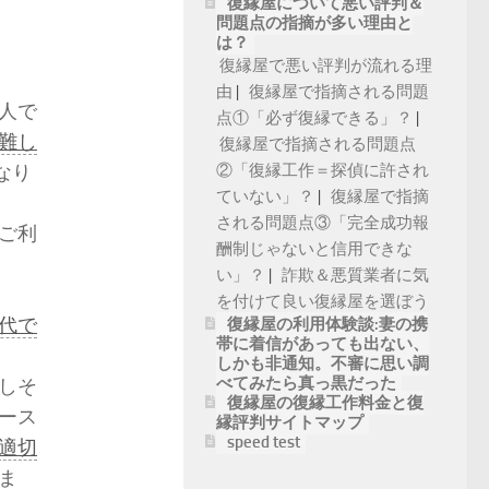
復縁屋について悪い評判＆
問題点の指摘が多い理由と
は？
復縁屋で悪い評判が流れる理
由
復縁屋で指摘される問題
人で
点①「必ず復縁できる」？
難し
復縁屋で指摘される問題点
なり
②「復縁工作＝探偵に許され
ていない」？
復縁屋で指摘
される問題点③「完全成功報
ご利
酬制じゃないと信用できな
い」？
詐欺＆悪質業者に気
を付けて良い復縁屋を選ぼう
代で
復縁屋の利用体験談:妻の携
帯に着信があっても出ない、
しかも非通知。不審に思い調
べてみたら真っ黒だった
しそ
復縁屋の復縁工作料金と復
ース
縁評判サイトマップ
speed test
適切
ま