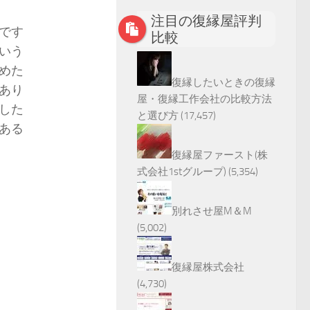
注目の復縁屋評判
です
比較
いう
めた
復縁したいときの復縁
あり
屋・復縁工作会社の比較方法
した
と選び方
(17,457)
ある
復縁屋ファースト(株
式会社1stグループ)
(5,354)
別れさせ屋M＆M
(5,002)
復縁屋株式会社
(4,730)