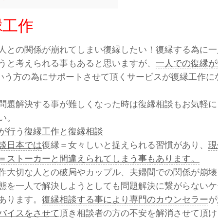
縁工作
人との関係が崩れてしまい復縁したい！復縁する為に一
うと考えられる事もあると思いますが、
一人での復縁が
いう方の為にサポートさせて頂くサービスが復縁工作に
問題解決する事が難しくなった時は復縁相談もお気軽に
い。
が行
う
復縁工作と復縁相談
談日本では
復縁＝女々しいと捉えられる習慣があり、
現
＝ストーカーと間違えられてしまう事もあります。
作大切な人との破局やカップル、夫婦間での関係が崩壊
態を一人で解決しようとしても問題解決に繋がらないケ
あります。
復縁相談する事により専門のカウンセラー
が
バイスをさせて
頂き相談者の方の不安を解消させて頂け