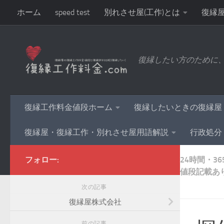
ホーム
speed test
別れさせ屋(工作)とは
復縁
復縁屋について悪い評判＆問題点の指摘が多い理由とは
復縁したい方のために
復縁屋の復縁工作料金と復縁評判サイトマップ
危ない
復縁工作料金値段ホーム
復縁したいときの復縁屋
復縁屋・復縁工作・別れさせ屋用語解説
行政処分
フォロー:
24時間・3
値段記載あ
次の記事
復縁屋株式会社
前の記事