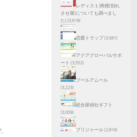
レディス１(商標(別れ
させ屋)についても調べまし
た)
(3,919)
恋愛トラップ
(3,581)
アクアグローバルサポ
ート
(3,552)
プールアムール
(3,223)
総合探偵社ギフト
(3,009)
ブリジャール
(2,816)
査、