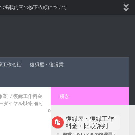
の掲載内容の修正依頼について
しかも非通知。不審に思い調べてみたら真っ黒だった
編
復縁屋、復縁工作会社の法人登記の確認方法
縁工作会社
復縁屋・復縁業
兼業)
/
復縁工作料金
続き
ーダイヤル以外)有り
0
復縁屋・復縁工作
料金・比較評判
復縁したいときの復縁屋・