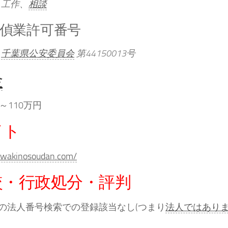
工作、
相談
偵業許可番号
千葉県公安委員会
第44150013号
金
～110万円
イト
/uwakinosoudan.com/
較・行政処分・評判
の法人番号検索での登録該当なし(つまり
法人ではあり