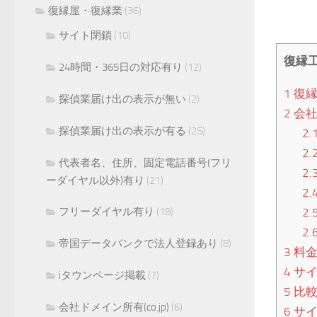
復縁屋・復縁業
(36)
サイト閉鎖
(10)
復縁
24時間・365日の対応有り
(12)
1
復縁
探偵業届け出の表示が無い
(2)
2
会社
探偵業届け出の表示が有る
(25)
2.
2.
代表者名、住所、固定電話番号(フリ
2.
ーダイヤル以外)有り
(21)
2.
2.
フリーダイヤル有り
(18)
2.
帝国データバンクで法人登録あり
(8)
3
料
4
サイ
iタウンページ掲載
(7)
5
比較
会社ドメイン所有(co.jp)
(6)
6
サイ