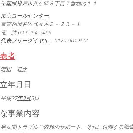
千葉県松戸市八ケ
崎３丁目７番地の１４
東京コールセンター
東京都渋谷区代々木２－２３－１
電 話 03-5354-3466
代表フリーダイヤル
：0120-901-922
表者
渡辺 雅之
立年月日
平成27
年3月
3日
な事業内容
男女間トラブルご依頼のサポート、それに付随する調