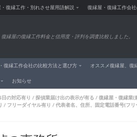
屋・復縁工作・別れさせ屋用語解説
復縁屋・復縁工作会社
？
復縁屋の利用体験談:妻の携帯に着信があっても出ない、
、復縁屋の復縁工作料金と信用度・評判を調査比較しました。
復縁屋と危険な復縁工作業者の見分け方・法律と商標と契約書
・復縁工作会社の比較方法と選び方
オススメ復縁屋、復
お知らせ
65日の対応有り
/
探偵業届け出の表示が有る
/
復縁屋・復縁業(
り
/
フリーダイヤル有り
/
代表者名、住所、固定電話番号(フリ