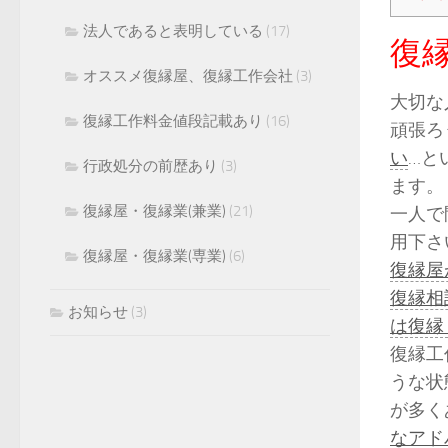
法人であると表明している
(17)
復
オススメ復縁屋、復縁工作会社
(3)
大切な
復縁工作料金値段記載あり
(16)
頑張ろ
い
…と
行政処分の前歴あり
(3)
ます。
復縁屋・復縁業(兼業)
(21)
一人で
用下さ
復縁屋・復縁業(専業)
(6)
復縁屋
復縁相
お知らせ
(3)
は復縁
復縁工
うな状
が多く
なアド