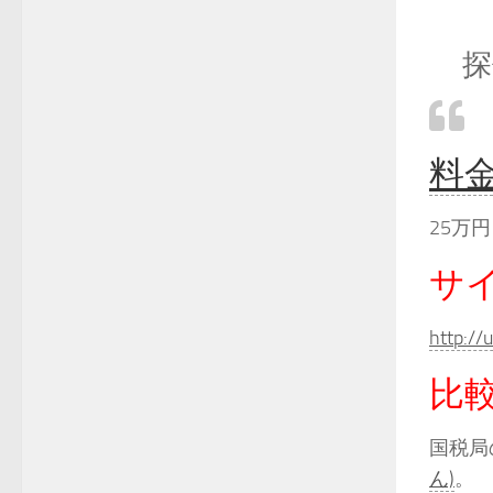
探
料
25万円
サ
http:/
比
国税局
ん)
。