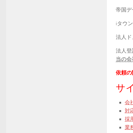
帝国デ
iタウ
法人ドメ
法人登
当の会
依頼の
サ
会
対
採
業