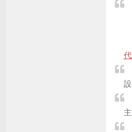
代
設
主