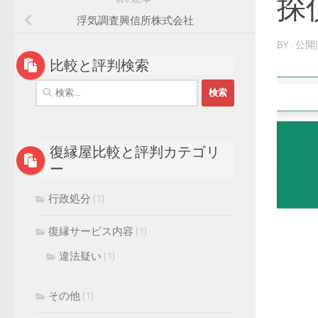
探
浮気調査興信所株式会社
BY
· 公
比較と評判検索
検
索:
復縁屋比較と評判カテゴリ
ー
行政処分
(1)
復縁サービス内容
(1)
違法疑い
(1)
その他
(1)