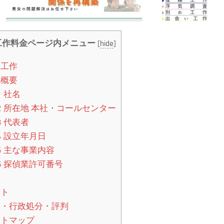
工作料金ページ内メニュー
[
hide
]
工作
概要
1
社名
2
所在地 本社・コールセンター
3
代表者
4
設立年月日
5
主な事業内容
6
探偵業許可番号
金
ト
・行政処分・評判
トマップ